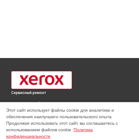
Сервисный ремонт
ВЫБЕРИ СВОЙ ГОРОД
Этот сайт использует файлы cookie для аналитики и
Замена вала принтера XP-320B Xerox в
Москве
обеспечения наилучшего пользовательского опыта.
Замена вала принтера XP-320B Xerox в
Краснодаре
Продолжая использовать этот сайт, вы соглашаетесь с
Замена вала принтера XP-320B Xerox в
Ростове-на-Дону
использованием файлов cookie.
Политика
конфиденциальности
Замена вала принтера XP-320B Xerox в
Нижнем Новгороде