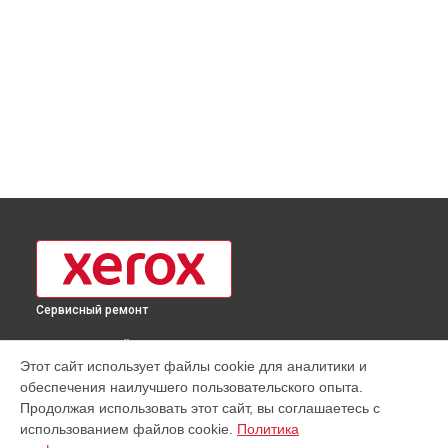
Сервисный ремонт
ВЫБЕРИ СВОЙ ГОРОД
Этот сайт использует файлы cookie для аналитики и
Чистка блока проявки принтера Phaser 3052NI Xerox в
обеспечения наилучшего пользовательского опыта.
Москве
Продолжая использовать этот сайт, вы соглашаетесь с
Чистка блока проявки принтера Phaser 3052NI Xerox в
использованием файлов cookie.
Политика
Краснодаре